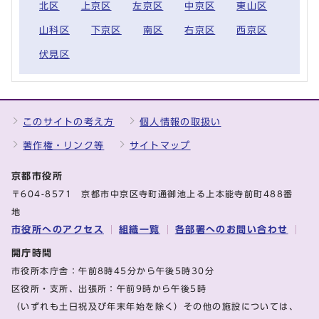
北区
上京区
左京区
中京区
東山区
山科区
下京区
南区
右京区
西京区
伏見区
このサイトの考え方
個人情報の取扱い
著作権・リンク等
サイトマップ
京都市役所
〒604-8571 京都市中京区寺町通御池上る上本能寺前町488番
地
市役所へのアクセス
組織一覧
各部署へのお問い合わせ
開庁時間
市役所本庁舎：午前8時45分から午後5時30分
区役所・支所、出張所：午前9時から午後5時
（いずれも土日祝及び年末年始を除く）その他の施設については、