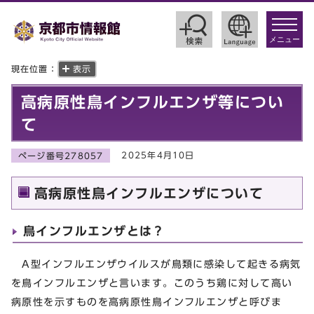
toggle
navigat
メニュー
現在位置：
表示
高病原性鳥インフルエンザ等につい
て
2025年4月10日
ページ番号278057
高病原性鳥インフルエンザについて
鳥インフルエンザとは？
A型インフルエンザウイルスが鳥類に感染して起きる病気
を鳥インフルエンザと言います。このうち鶏に対して高い
病原性を示すものを高病原性鳥インフルエンザと呼びま