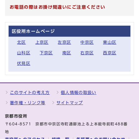
お電話の際はお掛け間違いにご注意ください
区役所ホームページ
北区
上京区
左京区
中京区
東山区
山科区
下京区
南区
右京区
西京区
伏見区
このサイトの考え方
個人情報の取扱い
著作権・リンク等
サイトマップ
京都市役所
〒604-8571 京都市中京区寺町通御池上る上本能寺前町488番
地