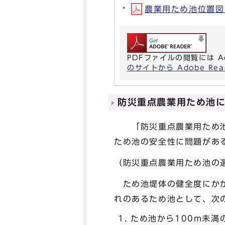
農業用ため池位置図（西
PDFファイルの閲覧には A
のサイトから Adobe R
防災重点農業用ため池
「防災重点農業用ため池」
ため池の安全性に問題があ
（防災重点農業用ため池の
ため池堤体の健全度にかか
れのあるため池として、次
ため池から100m未満