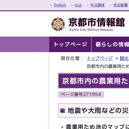
English
한글
中文簡体
中文繁體
トップページ
暮らしの情
現在位置：
トップページ
観光
京都市内の農業用た
京都市内の農業用た
ページ番号271954
地震や大雨などの災
農業用ため池のマップ