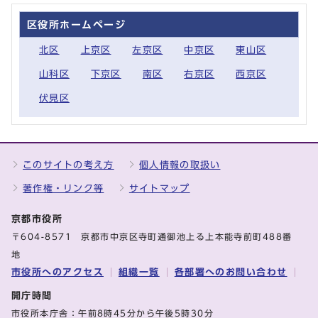
区役所ホームページ
北区
上京区
左京区
中京区
東山区
山科区
下京区
南区
右京区
西京区
伏見区
このサイトの考え方
個人情報の取扱い
著作権・リンク等
サイトマップ
京都市役所
〒604-8571 京都市中京区寺町通御池上る上本能寺前町488番
地
市役所へのアクセス
組織一覧
各部署へのお問い合わせ
開庁時間
市役所本庁舎：午前8時45分から午後5時30分