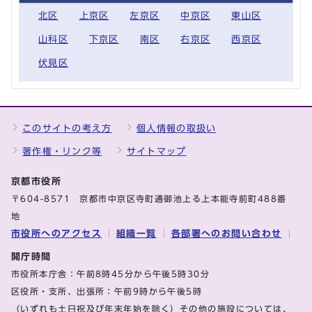
北区
上京区
左京区
中京区
東山区
山科区
下京区
南区
右京区
西京区
伏見区
このサイトの考え方
個人情報の取扱い
著作権・リンク等
サイトマップ
京都市役所
〒604-8571 京都市中京区寺町通御池上る上本能寺前町488番
地
市役所へのアクセス
組織一覧
各部署へのお問い合わせ
開庁時間
市役所本庁舎：午前8時45分から午後5時30分
区役所・支所、出張所：午前9時から午後5時
（いずれも土日祝及び年末年始を除く）その他の施設については、