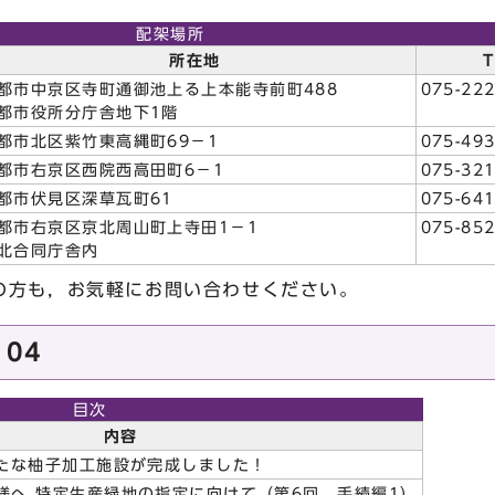
配架場所
所在地
T
都市中京区寺町通御池上る上本能寺前町488
075-222
都市役所分庁舎地下1階
都市北区紫竹東高縄町69－1
075-493
都市右京区西院西高田町6－1
075-321
都市伏見区深草瓦町61
075-641
都市右京区京北周山町上寺田1－1
075-852
北合同庁舎内
方も，お気軽にお問い合わせください。
104
目次
内容
新たな柚子加工施設が完成しました！
様へ 特定生産緑地の指定に向けて（第6回 手続編1）