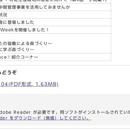
中間管理事業を活用してみませんか
状況
食に登場しました
l Weekを開催しました！
との協働による森づくり～
に学ぶ森づくり～
ace！紹介コーナー
らどうぞ
4(PDF形式, 1.63MB)
dobe Reader が必要です。同ソフトがインストールされて
eader をダウンロード（無償）してください。