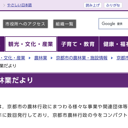
やさしい日本語
読み上げ
ふりがな
市役所へのアクセス
組織一覧
報
観光・文化・産業
子育て・教育
健康・福
・文化・産業
農林業
京都市の農林業・施設情報
京都
業だより
林業だより
，京都市の農林行政にまつわる様々な事業や関連団体等
年に数回発行しており，京都市農林行政の今をコンパクト
。