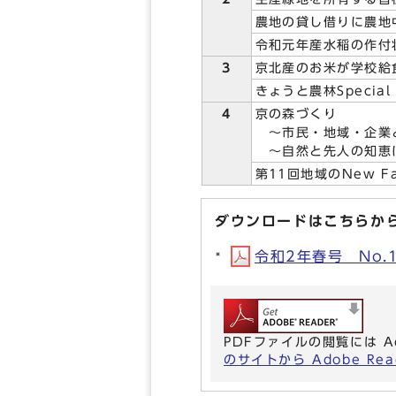
農地の貸し借りに農地
令和元年産水稲の作付
3
京北産のお米が学校給
きょうと農林Specia
4
京の森づくり
～市民・地域・企業
～自然と先人の知恵
第11回地域のNew F
ダウンロードはこちらか
令和2年春号 No.10
PDFファイルの閲覧には A
のサイトから Adobe R