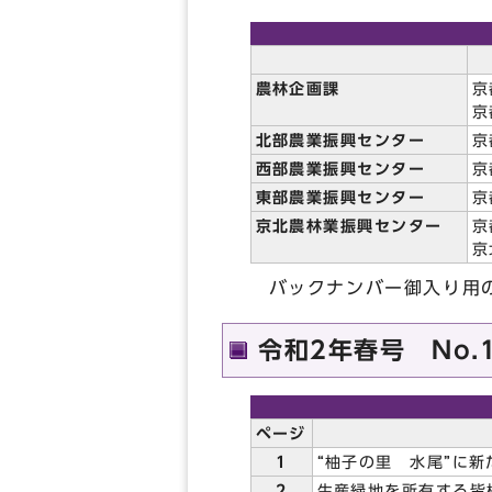
農林企画課
京
京
北部農業振興センター
京
西部農業振興センター
京
東部農業振興センター
京
京北農林業振興センター
京
京
バックナンバー御入り用の
令和2年春号 No.
ページ
1
“柚子の里 水尾”に
2
生産緑地を所有する皆