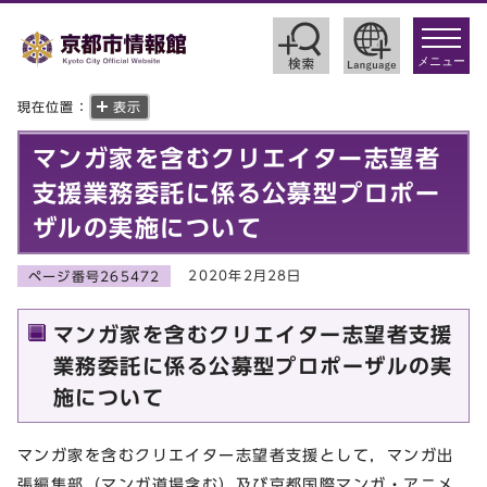
toggle
navigat
メニュー
現在位置：
表示
マンガ家を含むクリエイター志望者
支援業務委託に係る公募型プロポー
ザルの実施について
2020年2月28日
ページ番号265472
マンガ家を含むクリエイター志望者支援
業務委託に係る公募型プロポーザルの実
施について
マンガ家を含むクリエイター志望者支援として，マンガ出
張編集部（マンガ道場含む）及び京都国際マンガ・アニメ