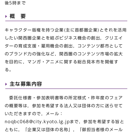
後5時まで
概 要
キャラクター版権を持つ企業(主に首都圏企業)とそれを活用
したい関西圏企業とを結ぶビジネス機会の創出，クリエイ
ターの育成支援・雇用機会の創出，コンテンツ都市として
のブランド力の強化など，関西圏のコンテンツ市場の拡大
を目的に，マンガ・アニメに関する総合見本市を開催す
る。
主な募集内容
委託仕様書・参加表明書等の所定様式・昨年度のフェア
の概要等は，参加を希望する法人又は団体の方に送らせて
いただきますので，メール：
noqbc068@city.kyoto.lg.jp
まで，参加を希望する旨と
ともに，「企業又は団体の名称」，「御担当者様のメール