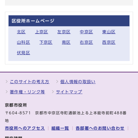
区役所ホームページ
北区
上京区
左京区
中京区
東山区
山科区
下京区
南区
右京区
西京区
伏見区
このサイトの考え方
個人情報の取扱い
著作権・リンク等
サイトマップ
京都市役所
〒604-8571 京都市中京区寺町通御池上る上本能寺前町488番
地
市役所へのアクセス
組織一覧
各部署へのお問い合わせ