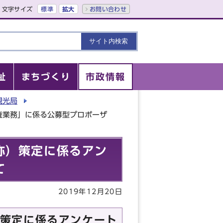
文字サイズ
標準
拡大
お問い合わせ
祉
まちづくり
市政情報
観光局
査業務」に係る公募型プロポーザ
称）策定に係るアン
て
2019年12月20日
策定に係るアンケート