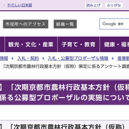
やさしい日本語
読み上げ
ふりがな
市役所へのアクセス
組織一覧
報
観光・文化・産業
子育て・教育
健康・福
情報
入札・契約
入札・公募型プロポーザル情報
産業
】「次期京都市農林行政基本方針（仮称）策定に係るアンケート調
】「次期京都市農林行政基本方針（仮
係る公募型プロポーザルの実施につい
】「次期京都市農林行政基本方針（仮称）