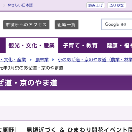
やさしい日本語
読み上げ
ふりがな
市役所へのアクセス
組織一覧
報
観光・文化・産業
子育て・教育
健康・福
・文化・産業
農林業
京のあぜ道・京のやま道（農業・林
元年9月京のあぜ道・京のやま道
ぜ道・京のやま道
原野」 見頃近づく ＆ ひまわり開花イベント