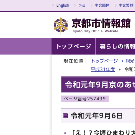
English
한글
中文簡体
中文繁體
トップページ
暮らしの情
現在位置：
トップページ
観光
平成31年度
令和
令和元年9月京のあ
ページ番号257499
令和元年9月6日
「え！？今頃ひまわり大