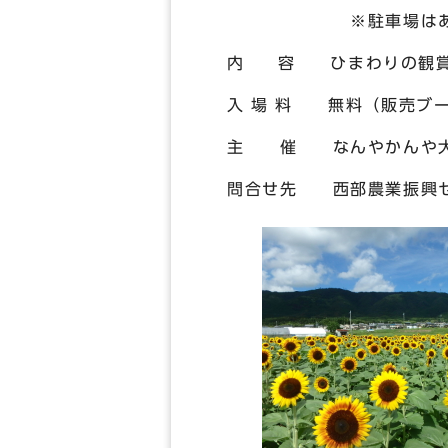
※駐車場はありませ
内 容 ひまわりの観賞・
入 場 料 無料（販売ブ
主 催 なんやかんや大
問合せ先 西部農業振興センター