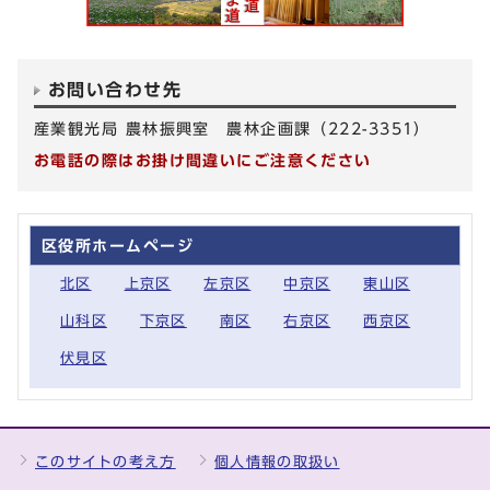
お問い合わせ先
産業観光局 農林振興室 農林企画課（222-3351）
お電話の際はお掛け間違いにご注意ください
区役所ホームページ
北区
上京区
左京区
中京区
東山区
山科区
下京区
南区
右京区
西京区
伏見区
このサイトの考え方
個人情報の取扱い