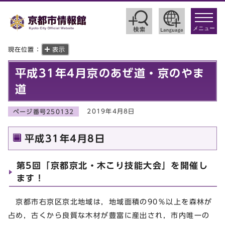
toggle
navigat
メニュー
現在位置：
表示
平成31年4月京のあぜ道・京のやま
道
2019年4月8日
ページ番号250132
平成31年4月8日
第5回「京都京北・木こり技能大会」を開催し
ます！
京都市右京区京北地域は，地域面積の90％以上を森林が
占め，古くから良質な木材が豊富に産出され，市内唯一の