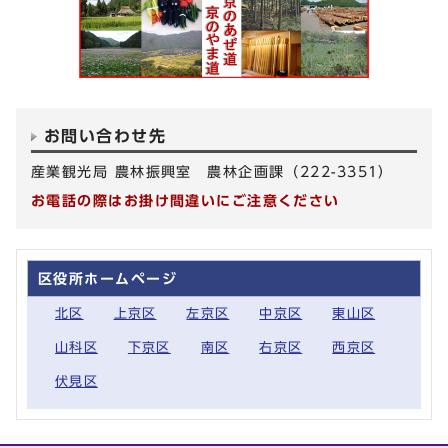
お問い合わせ先
産業観光局 農林振興室 農林企画課（222-3351）
お電話の際はお掛け間違いにご注意ください
区役所ホームページ
北区
上京区
左京区
中京区
東山区
山科区
下京区
南区
右京区
西京区
伏見区