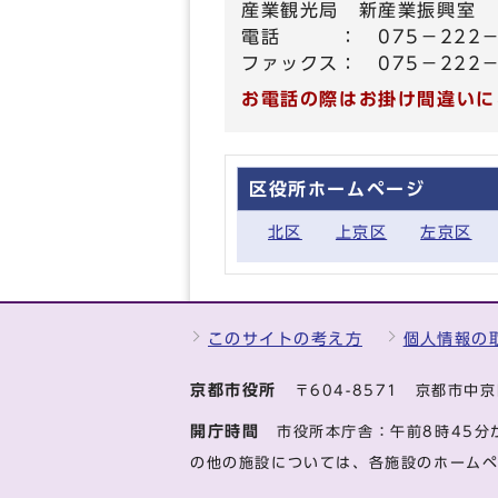
産業観光局 新産業振興室 
電話 ： 075－222－
ファックス： 075－222－
お電話の際はお掛け間違いに
区役所ホームページ
北区
上京区
左京区
このサイトの考え方
個人情報の
京都市役所
〒604-8571 京都市
開庁時間
市役所本庁舎：午前8時45分
の他の施設については、各施設のホーム