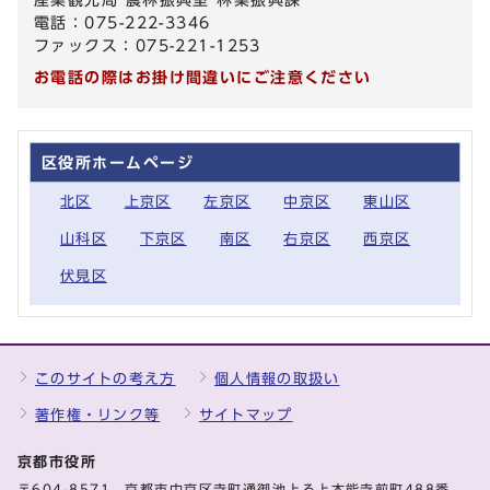
電話：075-222-3346
ファックス：075-221-1253
お電話の際はお掛け間違いにご注意ください
区役所ホームページ
北区
上京区
左京区
中京区
東山区
山科区
下京区
南区
右京区
西京区
伏見区
このサイトの考え方
個人情報の取扱い
著作権・リンク等
サイトマップ
京都市役所
〒604-8571 京都市中京区寺町通御池上る上本能寺前町488番