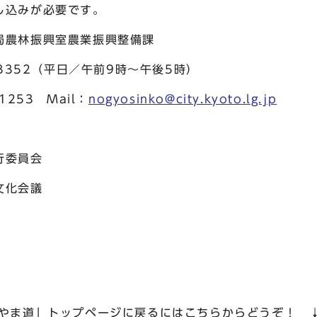
し込みが必要です。
局農林振興室農業振興整備課
2（平日／午前9時～午後5時）
3 Mail：
nogyosinko@city.kyoto.lg.jp
行委員会
文化会議
のやま道」トップページに戻るにはこちらからどうぞ！ 