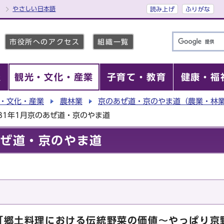
やさしい日本語
読み上げ
ふりがな
市役所へのアクセス
組織一覧
報
観光・文化・産業
子育て・教育
健康・福
・文化・産業
農林業
京のあぜ道・京のやま道（農業・林
31年1月京のあぜ道・京のやま道
あぜ道・京のやま道
「郷土料理における伝統野菜の価値～やっぱり京