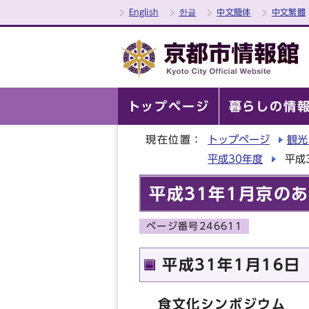
English
한글
中文簡体
中文繁體
トップページ
暮らしの情
現在位置：
トップページ
観光
平成30年度
平成
平成31年1月京の
ページ番号246611
平成31年1月16日
食文化シンポジウム 