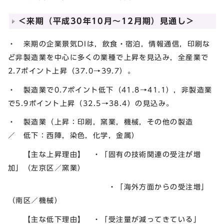
＜来期（平成30年10月～12月期）見通し＞
・ 来期の企業景気DIは，飲食・宿泊，情報通信，印刷な
ど非製造業を中心に多くの業種で上昇を見込み，全産業で
2.7ポイント上昇（37.0→39.7）。
・ 製造業で0.7ポイント低下（41.8→41.1），非製造業
で5.9ポイント上昇（32.5→38.4）の見込み。
・ 製造業（上昇：印刷，窯業，機械，その他の製造
／ 低下：西陣，染色，化学，金属）
【主な上昇理由】 ・「固有の技術関連の受注が増
加」（左京区／窯業）
・「海外方面からの受注増」
（南区／機械）
【主な低下理由】 ・「受注量が減ってきている」