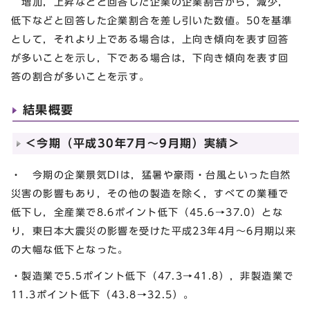
増加，上昇などと回答した企業の企業割合から，減少，
低下などと回答した企業割合を差し引いた数値。50を基準
として，それより上である場合は，上向き傾向を表す回答
が多いことを示し，下である場合は，下向き傾向を表す回
答の割合が多いことを示す。
結果概要
＜今期（平成30年7月～9月期）実績＞
・ 今期の企業景気DIは，猛暑や豪雨・台風といった自然
災害の影響もあり，その他の製造を除く，すべての業種で
低下し，全産業で8.6ポイント低下（45.6→37.0）とな
り，東日本大震災の影響を受けた平成23年4月～6月期以来
の大幅な低下となった。
・製造業で5.5ポイント低下（47.3→41.8），非製造業で
11.3ポイント低下（43.8→32.5）。