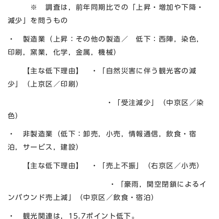
※ 調査は，前年同期比での「上昇・増加や下降・
減少」を問うもの
・ 製造業（上昇：その他の製造／ 低下：西陣，染色，
印刷，窯業，化学，金属，機械）
【主な低下理由】 ・「自然災害に伴う観光客の減
少」（上京区／印刷）
・「受注減少」（中京区／染
色）
・ 非製造業（低下：卸売，小売，情報通信，飲食・宿
泊，サービス，建設）
【主な低下理由】 ・「売上不振」（右京区／小売）
・「豪雨，関空閉鎖によるイ
ンバウンド売上減」（中京区／飲食・宿泊）
・ 観光関連は，15.7ポイント低下。