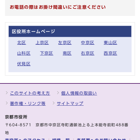
お電話の際はお掛け間違いにご注意ください
区役所ホームページ
北区
上京区
左京区
中京区
東山区
山科区
下京区
南区
右京区
西京区
伏見区
このサイトの考え方
個人情報の取扱い
著作権・リンク等
サイトマップ
京都市役所
〒604-8571 京都市中京区寺町通御池上る上本能寺前町488番
地