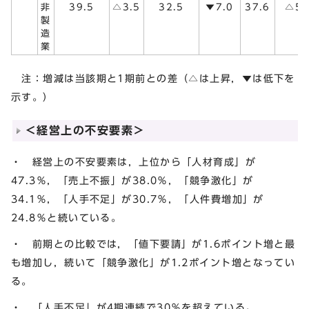
非
39.5
△3.5
32.5
▼7.0
37.6
△5.
製
造
業
注：増減は当該期と1期前との差（△は上昇，▼は低下を
示す。）
＜経営上の不安要素＞
・ 経営上の不安要素は，上位から「人材育成」が
47.3％，「売上不振」が38.0％，「競争激化」が
34.1％，「人手不足」が30.7％，「人件費増加」が
24.8％と続いている。
・ 前期との比較では，「値下要請」が1.6ポイント増と最
も増加し，続いて「競争激化」が1.2ポイント増となってい
る。
・ 「人手不足」が4期連続で30％を超えている。