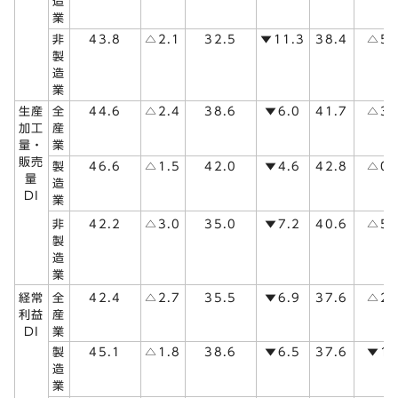
造
業
非
43.8
△2.1
32.5
▼11.3
38.4
△5.
製
造
業
生産
全
44.6
△2.4
38.6
▼6.0
41.7
△3.
加工
産
量・
業
販売
製
46.6
△1.5
42.0
▼4.6
42.8
△0.
量
造
DI
業
△5.
非
42.2
△3.0
35.0
▼7.2
40.6
製
造
業
△2.
経常
全
42.4
△2.7
35.5
▼6.9
37.6
利益
産
DI
業
製
45.1
△1.8
38.6
▼6.5
37.6
▼1.
造
業