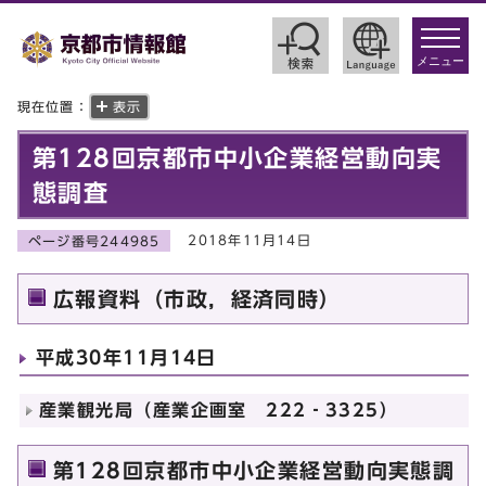
toggle
navigat
メニュー
現在位置：
表示
第128回京都市中小企業経営動向実
態調査
2018年11月14日
ページ番号244985
広報資料（市政，経済同時）
平成30年11月14日
産業観光局（産業企画室 222‐3325）
第128回京都市中小企業経営動向実態調