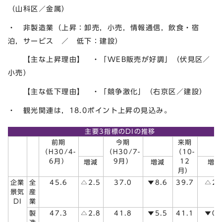
（山科区／金属）
・ 非製造業（上昇：卸売，小売，情報通信，飲食・宿
泊，サービス ／ 低下：建設）
【主な上昇理由】 ・「WEB販売が好調」（伏見区／
小売）
【主な低下理由】 ・「競争激化」（右京区／建設）
・ 観光関連は，18.0ポイント上昇の見込み。
主要3指標のDIの推移
前期
今期
来期
（H30/4-
（H30/7-
（10-
6月）
9月）
12
増減
増減
増減
月）
企業
全
45.6
△2.5
37.0
▼8.6
39.7
△2.
景気
産
DI
業
製
47.3
△2.8
41.8
▼5.5
41.1
▼0.