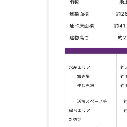
階数 地上3階
建築面積 約28，
延べ床面積 約41，
建物高さ 約2
水産エリア
約3
卸売場
約1
仲卸売場
約1
活魚スペース等
約
綜合エリア
約
新機能