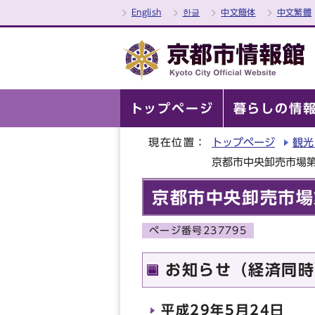
English
한글
中文簡体
中文繁體
トップページ
暮らしの情
現在位置：
トップページ
観光
京都市中央卸売市場
京都市中央卸売市場
ページ番号237795
お知らせ（経済同時
平成29年5月24日