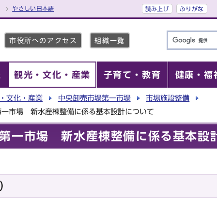
やさしい日本語
読み上げ
ふりがな
市役所へのアクセス
組織一覧
報
観光・文化・産業
子育て・教育
健康・福
・文化・産業
中央卸売市場第一市場
市場施設整備
第一市場 新水産棟整備に係る基本設計について
第一市場 新水産棟整備に係る基本設
）