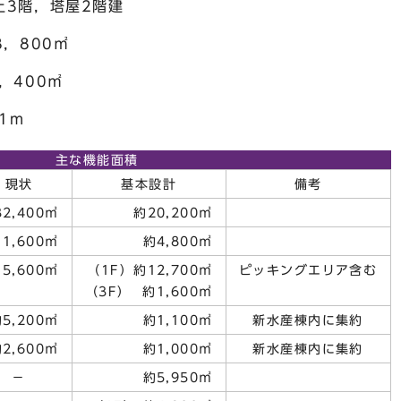
，塔屋2階建
800㎡
400㎡
1m
主な機能面積
現状
基本設計
備考
2,400㎡
約20,200㎡
1,600㎡
約4,800㎡
5,600㎡
（1F）約12,700㎡
ピッキングエリア含む
（3F） 約1,600㎡
5,200㎡
約1,100㎡
新水産棟内に集約
2,600㎡
約1,000㎡
新水産棟内に集約
－
約5,950㎡