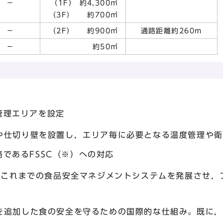
－
（1F） 約4,300㎡
（3F） 約700㎡
－
（2F） 約900㎡
通路距離約260m
－
約50㎡
管理エリアを設定
切り壁を設置し，エリア毎に必要となる温度管理や衛
であるFSSC（※）への対応
れまでの食品安全マネジメントシステムを発展させ，
た食の安全を守るための国際的な仕組み。既に，ア