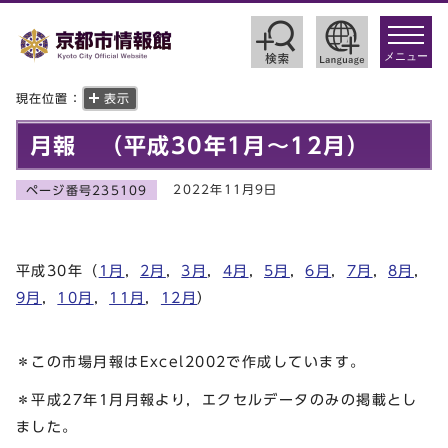
toggle
navigat
メニュー
現在位置：
表示
月報 （平成30年1月～12月）
2022年11月9日
ページ番号235109
平成30年（
1月
，
2月
，
3月
，
4月
，
5月
，
6月
，
7月
，
8月
，
9月
，
10月
，
11月
，
12月
）
＊この市場月報はExcel2002で作成しています。
＊平成27年1月月報より，エクセルデータのみの掲載とし
ました。