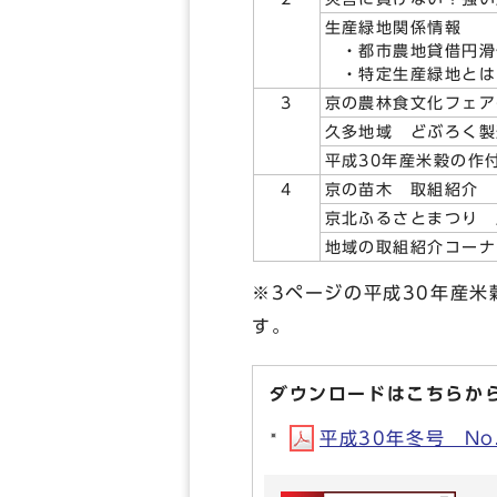
生産緑地関係情報
・都市農地貸借円滑
・特定生産緑地とは
3
京の農林食文化フェ
久多地域 どぶろく
平成30年産米穀の作
4
京の苗木 取組紹介
京北ふるさとまつり
地域の取組紹介コー
※3ページの平成30年産
す。
ダウンロードはこちらか
平成30年冬号 No.1