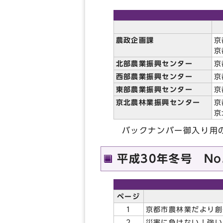
農政企画課
京
京
北部農業振興センター
京
西部農業振興センター
京
東部農業振興センター
京
京北農林業振興センター
京
京
バックナンバー御入り用の
平成30年冬号 No.
ページ
1
京都市農林業だより創
2
災害に負けない！強