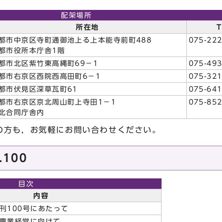
配架場所
所在地
T
都市中京区寺町通御池上る上本能寺前町488
075-222
都市役所本庁舎1階
都市北区紫竹東高縄町69－1
075-493
都市右京区西院西高田町6－1
075-321
都市伏見区深草瓦町61
075-641
都市右京区京北周山町上寺田1－1
075-852
北合同庁舎内
方も，お気軽にお問い合わせください。
100
目次
内容
刊100号にあたって
い農業経営に向けて