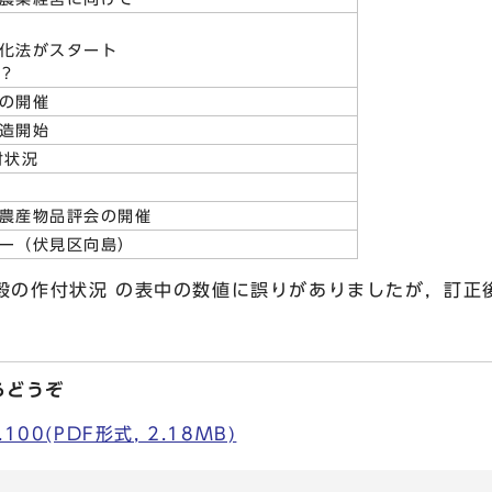
化法がスタート
？
アの開催
製造開始
付状況
 農産物品評会の開催
ナー（伏見区向島）
米穀の作付状況 の表中の数値に誤りがありましたが，訂正
らどうぞ
00(PDF形式, 2.18MB)