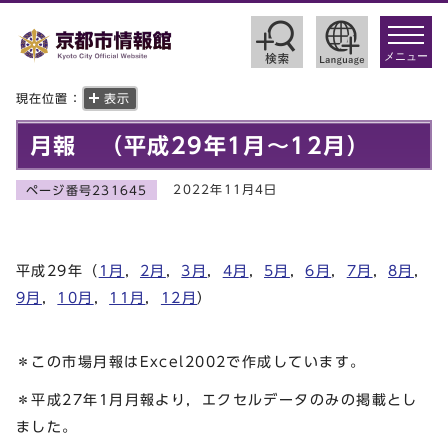
toggle
navigat
メニュー
現在位置：
表示
月報 （平成29年1月～12月）
2022年11月4日
ページ番号231645
平成29年（
1月
，
2月
，
3月
，
4月
，
5月
，
6月
，
7月
，
8月
，
9月
，
10月
，
11月
，
12月
）
＊この市場月報はExcel2002で作成しています。
＊平成27年1月月報より，エクセルデータのみの掲載とし
ました。