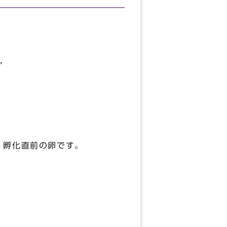
，
卵です。