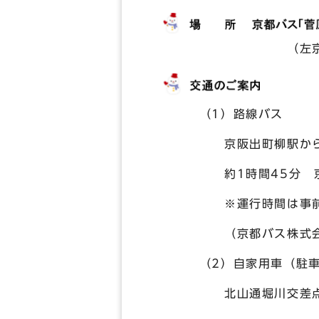
（左京区広河
（1）路線バス
京阪出町柳駅から京都
約1時間45分 京都
※運行時間は事前に
（京都バス株式会社 TE
（2）自家用車（駐車
北山通堀川交差点から