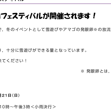
，冬のイベントとして雪遊びやアマゴの発眼卵
※
の放流
。
，十分に雪遊びができる量となっています。
来てください！
卵とは，孵化直前の
後3時＜小雨決行＞