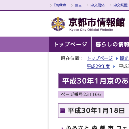
English
한글
中文簡体
中文繁體
トップページ
暮らしの情
現在位置：
トップページ
観光
平成29年度
平成
平成30年1月京の
ページ番号231166
平成30年1月18日
ふるさと 森 都 市 フ