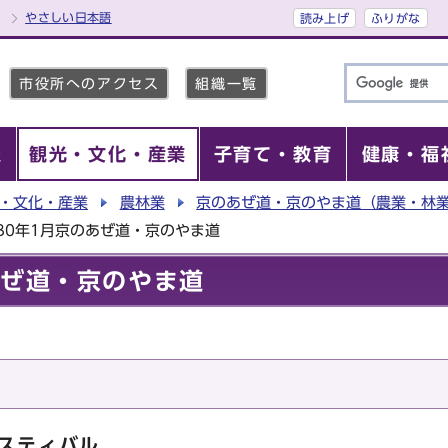
やさしい日本語
読み上げ
ふりがな
市役所へのアクセス
組織一覧
報
観光・文化・産業
子育て・教育
健康・福
・文化・産業
農林業
京のあぜ道・京のやま道（農業・林
30年1月京のあぜ道・京のやま道
あぜ道・京のやま道
ェスティバル