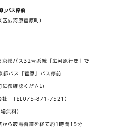
原菅原町）
バス32号系統「広河原行き」で
バス「菅原」バス停前
御確認ください
L075-871-7521）
場無料）
鞍馬街道を経て約1時間15分