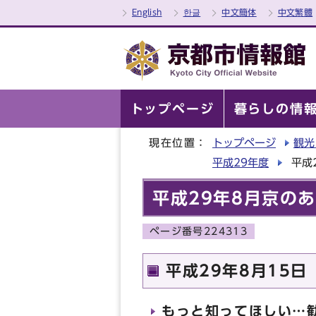
English
한글
中文簡体
中文繁體
トップページ
暮らしの情
現在位置：
トップページ
観光
平成29年度
平成
平成29年8月京の
ページ番号224313
平成29年8月15日
もっと知ってほしい…