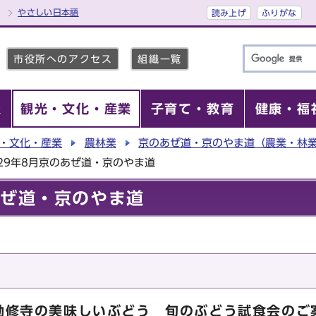
やさしい日本語
読み上げ
ふりがな
市役所へのアクセス
組織一覧
報
観光・文化・産業
子育て・教育
健康・福
・文化・産業
農林業
京のあぜ道・京のやま道（農業・林
29年8月京のあぜ道・京のやま道
あぜ道・京のやま道
勧修寺の美味しいぶどう 旬のぶどう試食会のご