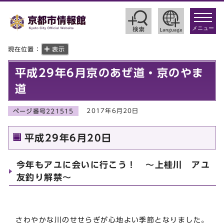
toggle
navigat
メニュー
現在位置：
表示
平成29年6月京のあぜ道・京のやま
道
2017年6月20日
ページ番号221515
平成29年6月20日
今年もアユに会いに行こう！ ～上桂川 アユ
友釣り解禁～
さわやかな川のせせらぎが心地よい季節となりました。