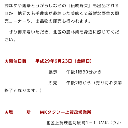
茂なすや鷹峯とうがらしなどの「伝統野菜」も出品される
ほか，地元の若手農家が栽培した美味くて新鮮な野菜の即
売コーナーや，出品物の即売も行われます。
ぜひ御来場いただき，北区の農林業を身近に感じてくだ
さい。
★開催日時 平成29年6月23日（金曜日）
展示 ：午後1時30分から
即売 ：午後2時から（売り切れ次第
終了となります。）
★場 所
MKタクシー上賀茂営業所
北区上賀茂西河原町1－1（MKボウル