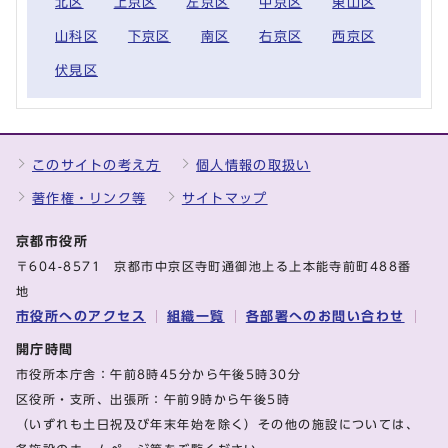
北区
上京区
左京区
中京区
東山区
山科区
下京区
南区
右京区
西京区
伏見区
このサイトの考え方
個人情報の取扱い
著作権・リンク等
サイトマップ
京都市役所
〒604-8571 京都市中京区寺町通御池上る上本能寺前町488番
地
市役所へのアクセス
組織一覧
各部署へのお問い合わせ
開庁時間
市役所本庁舎：午前8時45分から午後5時30分
区役所・支所、出張所：午前9時から午後5時
（いずれも土日祝及び年末年始を除く）その他の施設については、