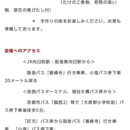
（たけのこ煮物，若筍の吸い
物，菜花の煮びたし付）
＊ 手作りの味をお楽しみください。お席も
準備しております。
会場へのアクセス
＜JR向日町駅・阪急東向日駅から＞
阪急バス「善峰寺」行き乗車，小塩バス停下車
20メートル戻る
＜洛西バスターミナル，境谷大橋バス停から＞
京都市バス「臨西2」等で「大原野小学校前」バ
ス停下車後徒歩5分，
「灰方」バス停から阪急バス「善峰寺」行き乗
車，「小塩」バス停下車。