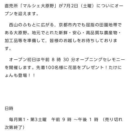
直売所「マルシェ大原野」が7月2日（土曜）についにオー
プンを迎えます。
西山のふもとに広がる，京都市内でも屈指の田園地帯で
ある大原野。地元でとれた新鮮・安心・高品質な農産物・
加工品等を準備して，皆様のお越しをお待ちしておりま
す。
オープン初日は午前 8 時 30 分オープニングセレモニー
を開催します。先着100名様に花苗をプレゼント！たけに
ょんも登場！！
日時
毎月第1・第3土曜 午前 9 時 ～午後 1 時 （売り切れ
次第終了）