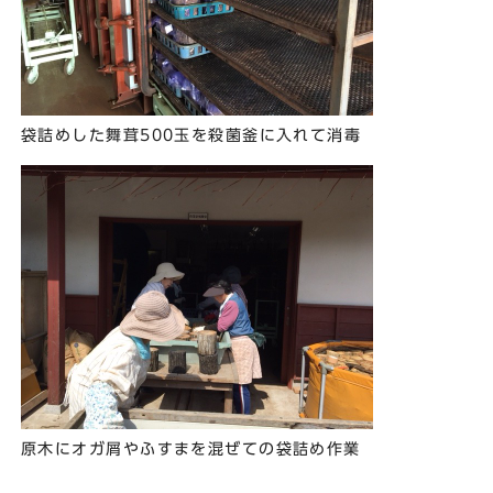
袋詰めした舞茸500玉を殺菌釜に入れて消毒
原木にオガ屑やふすまを混ぜての袋詰め作業