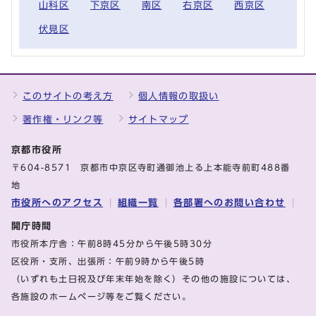
山科区
下京区
南区
右京区
西京区
伏見区
このサイトの考え方
個人情報の取扱い
著作権・リンク等
サイトマップ
京都市役所
〒604-8571 京都市中京区寺町通御池上る上本能寺前町488番
地
市役所へのアクセス
組織一覧
各部署へのお問い合わせ
開庁時間
市役所本庁舎：午前8時45分から午後5時30分
区役所・支所、出張所：午前9時から午後5時
（いずれも土日祝及び年末年始を除く）その他の施設については、
各施設のホームページ等をご覧ください。