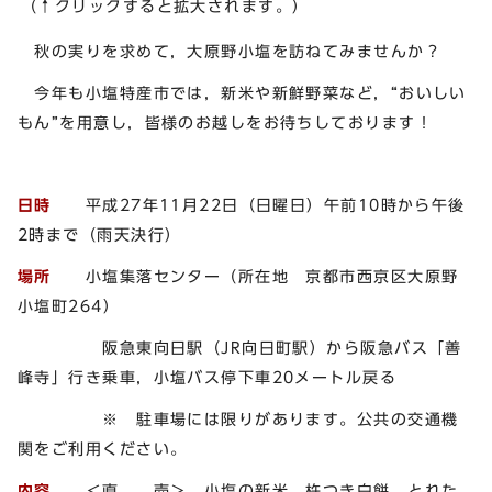
（↑クリックすると拡大されます。）
秋の実りを求めて，大原野小塩を訪ねてみませんか？
今年も小塩特産市では，新米や新鮮野菜など，“おいしい
もん”を用意し，皆様のお越しをお待ちしております！
日時
平成27年11月22日（日曜日）午前10時から午後
2時まで（雨天決行）
場所
小塩集落センター（所在地 京都市西京区大原野
小塩町264）
阪急東向日駅（JR向日町駅）から阪急バス「善
峰寺」行き乗車，小塩バス停下車20メートル戻る
※ 駐車場には限りがあります。公共の交通機
関をご利用ください。
内容
＜直 売＞ 小塩の新米，杵つき白餅，とれた