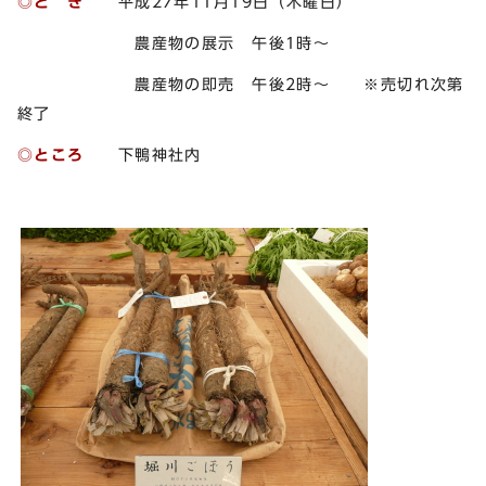
◎と き
平成27年11月19日（木曜日）
農産物の展示 午後1時～
農産物の即売 午後2時～ ※売切れ次第
終了
◎ところ
下鴨神社内