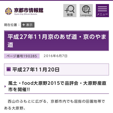
toggle
navigat
メニュー
現在位置：
表示
平成27年11月京のあぜ道・京のやま
道
2016年6月7日
ページ番号190285
平成27年11月20日
風土・food大原野2015で品評会・大原野産直
市を開催!!
西山のふもとに広がる，京都市内でも屈指の田園地帯で
ある大原野。