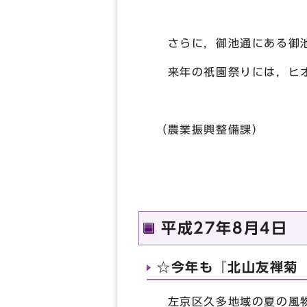
さらに，御池通にある御池
来年の祇園祭りには，ヒオ
（農業振興整備課）
平成27年8月4日
☆今年も『北山友禅菊
左京区久多地域の夏の風