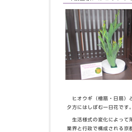
ヒオウギ（檜扇・日扇）と
夕方にはしぼむ一日花です
生活様式の変化によって薄
業界と行政で構成される京