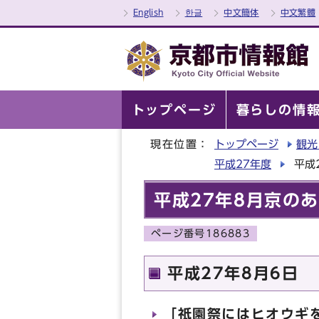
English
한글
中文簡体
中文繁體
トップページ
暮らしの情
現在位置：
トップページ
観光
平成27年度
平成
平成27年8月京の
ページ番号186883
平成27年8月6日
「祇園祭にはヒオウギ