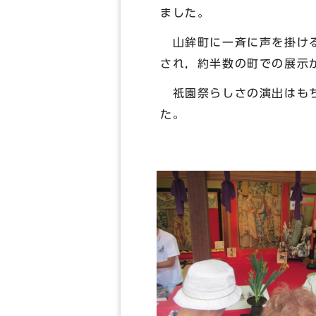
ました。
山鉾町に一斉に声を掛ける
され，約半数の町での展示
祇園祭らしさの演出はもち
た。