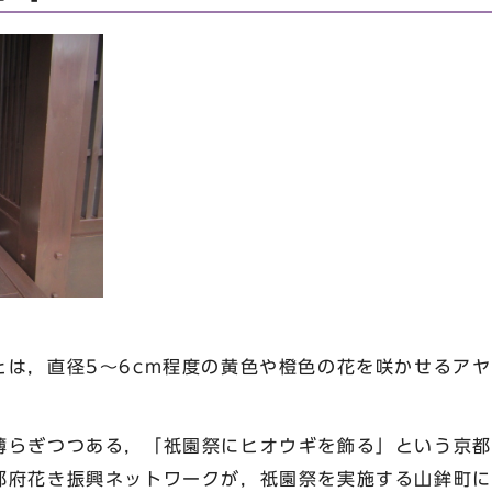
は，直径5～6cm程度の黄色や橙色の花を咲かせるアヤ
。
らぎつつある，「祇園祭にヒオウギを飾る」という京都
都府花き振興ネットワークが，祇園祭を実施する山鉾町に