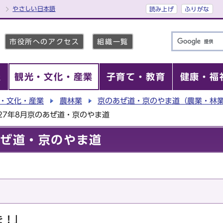
やさしい日本語
読み上げ
ふりがな
市役所へのアクセス
組織一覧
報
観光・文化・産業
子育て・教育
健康・福
・文化・産業
農林業
京のあぜ道・京のやま道（農業・林
27年8月京のあぜ道・京のやま道
あぜ道・京のやま道
を！」