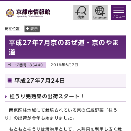
toggle
navigat
メニュー
現在位置：
表示
平成27年7月京のあぜ道・京のやま
道
2016年6月7日
ページ番号185440
平成27年7月24日
桂うり完熟果の出荷スタート！
西京区桂地域にて栽培されている京の伝統野菜「桂う
り」の出荷が今年も始まりました。
もともと桂うりは漬物用として，未熟果を利用し広く栽