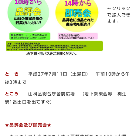
←クリック
で拡大でき
ます。
と き
平成27年7月11日（土曜日） 午前10時から午
後3時まで
ところ
山科区総合庁舎前広場 （地下鉄東西線 椥辻
駅1番出口を出てすぐ）
★品評会及び即売会★