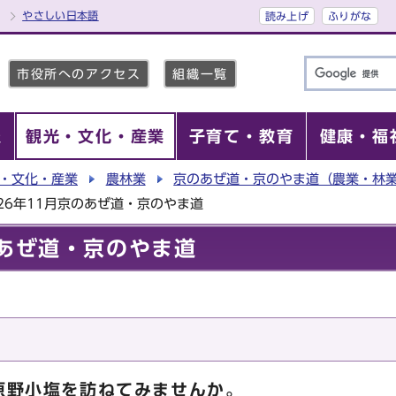
やさしい日本語
読み上げ
ふりがな
市役所へのアクセス
組織一覧
報
観光・文化・産業
子育て・教育
健康・福
・文化・産業
農林業
京のあぜ道・京のやま道（農業・林
26年11月京のあぜ道・京のやま道
のあぜ道・京のやま道
原野小塩を訪ねてみませんか。