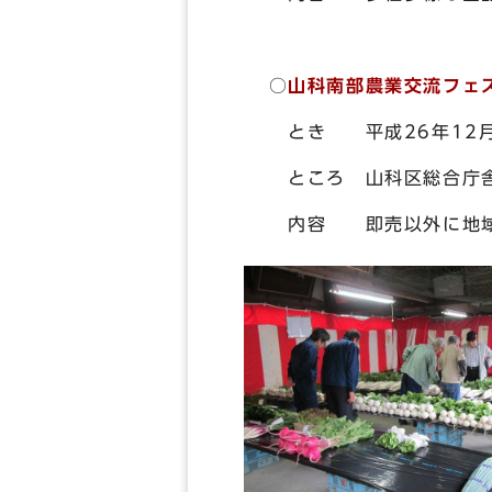
○
山科南部農業交流フェ
とき 平成26年12月
ところ 山科区総合庁舎
内容 即売以外に地域農