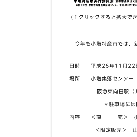
（↑クリックすると拡大で
今年も小塩特産市では，新
日時 平成26年11月22
場所 小塩集落センター（
阪急東向日駅（JR向日
＊駐車場には限りがあ
内容 ＜直 売＞ 小塩
＜限定販売＞ 山菜お