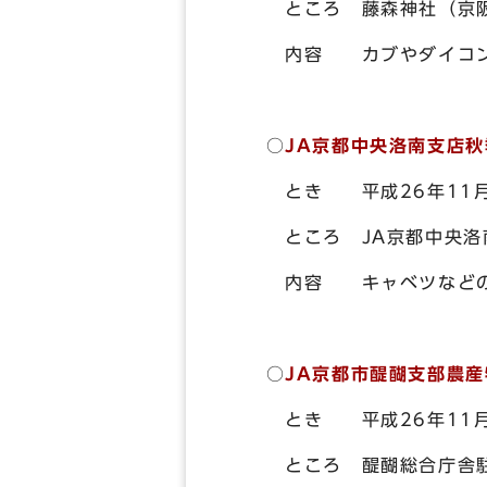
ところ 藤森神社（京阪電
内容 カブやダイコンな
○
J
A
京都中央洛南支店秋
とき 平成26年11月
ところ JA京都中央洛南
内容 キャベツなどの野
○
J
A
京都市醍醐支部農産
とき 平成26年11月
ところ 醍醐総合庁舎駐車