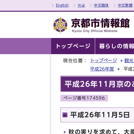
English
한글
中文簡体
中文繁體
トップページ
暮らしの情
現在位置：
トップページ
観光
平成26年度
平成
平成26年11月京
ページ番号174596
平成26年11月5日
秋の実りを求めて，大