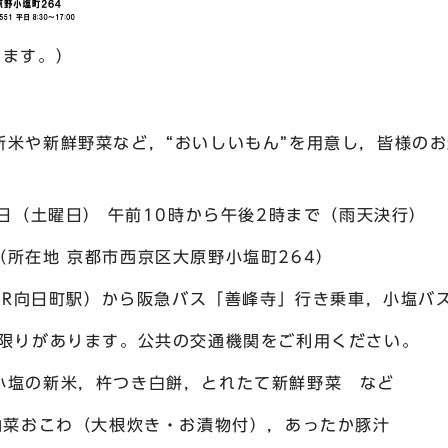
きます。）
米や新鮮野菜など，“おいしいもん”を用意し，皆様のお
日（土曜日） 午前10時から午後2時まで（雨天決行）
所在地 京都市西京区大原野小塩町264）
町駅）から阪急バス「善峰寺」行き乗車，小塩バス停
ります。公共の交通機関をご利用ください。
の新米，杵つき白餅，とれたて新鮮野菜 など
こわ（大根炊き・お漬物付），あったか豚汁