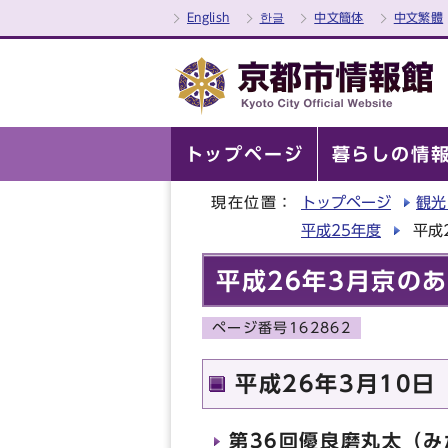
English
한글
中文簡体
中文繁體
トップページ
暮らしの情
現在位置：
トップページ
観光
平成25年度
平成
平成26年3月京の
ページ番号162862
平成26年3月10日
第36回優良磨丸太（