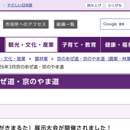
やさしい日本語
読み上げ
ふりがな
市役所へのアクセス
組織一覧
報
観光・文化・産業
子育て・教育
健康・福
・文化・産業
農林業
京のあぜ道・京のやま道（農業・林
26年3月京のあぜ道・京のやま道
あぜ道・京のやま道
みがきまるた）展示大会が開催されました！