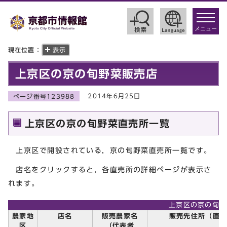
toggle
navigat
メニュー
現在位置：
表示
上京区の京の旬野菜販売店
2014年6月25日
ページ番号123988
上京区の京の旬野菜直売所一覧
上京区で開設されている，京の旬野菜直売所一覧です。
店名をクリックすると，各直売所の詳細ページが表示さ
れます。
上京区の京の旬野
農家地
店名
販売農家名
販売先住所（直
区
（代表者