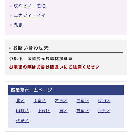
京やさい 佐伯
エナジィ・ママ
丸忠
お問い合わせ先
京都市
産業観光局農林振興室
お電話の際はお掛け間違いにご注意ください
区役所ホームページ
北区
上京区
左京区
中京区
東山区
山科区
下京区
南区
右京区
西京区
伏見区