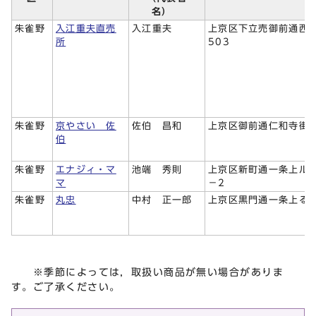
名）
朱雀野
入江重夫直売
入江重夫
上京区下立売御前通西
所
503
朱雀野
京やさい 佐
佐伯 昌和
上京区御前通仁和寺街
伯
朱雀野
エナジィ・マ
池端 秀則
上京区新町通一条上ル一
マ
－2
朱雀野
丸忠
中村 正一郎
上京区黒門通一条上る弾
※季節によっては，取扱い商品が無い場合がありま
す。ご了承ください。