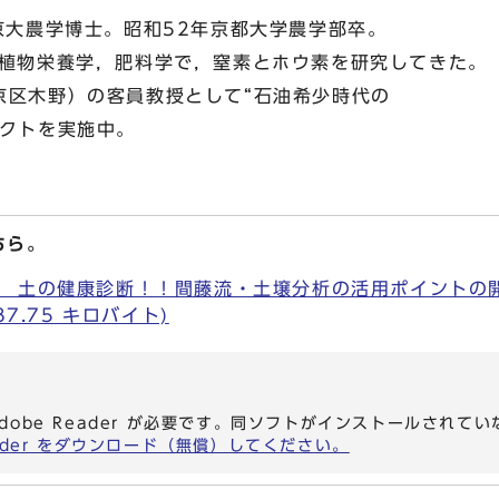
京大農学博士。昭和52年京都大学農学部卒。
は植物栄養学，肥料学で，窒素とホウ素を研究してきた。
区木野）の客員教授として“石油希少時代の
ェクトを実施中。
ちら。
 土の健康診断！！間藤流・土壌分析の活用ポイントの開
187.75 キロバイト)
dobe Reader が必要です。同ソフトがインストールされて
eader をダウンロード（無償）してください。