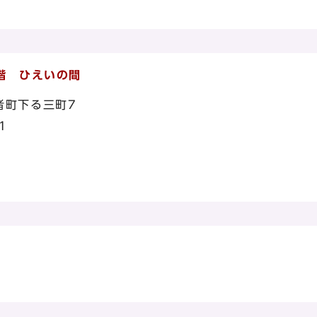
 ひえいの間
者町下る三町7
1