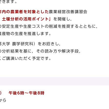
できます。
市内の農業者を対象とした
農業経営改善講習会
・土壌分析の活用ポイント」
を開催し，
の安定生産や生産コストの削減を推奨するとともに，
農産物の生産を推進します。
大学 農学研究科）をお招きし，
の分析結果を基に，その読み方や解決手段，
くご講演いただく予定です。
日）
午後6時～午後8時
から