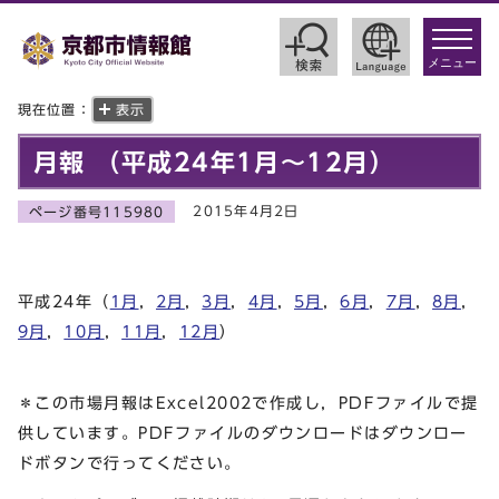
toggle
navigat
メニュー
現在位置：
表示
月報 （平成24年1月～12月）
2015年4月2日
ページ番号115980
平成24年（
1月
，
2月
，
3月
，
4月
，
5月
，
6月
，
7月
，
8月
，
9月
，
10月
，
11月
，
12月
）
＊この市場月報はExcel2002で作成し，PDFファイルで提
供しています。PDFファイルのダウンロードはダウンロー
ドボタンで行ってください。