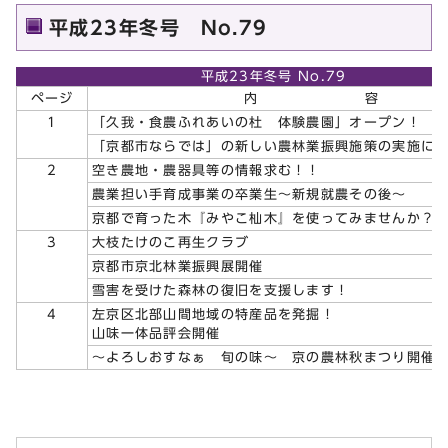
平成23年冬号 No.79
平成23年冬号 No.79
ページ
内 容
1
「久我・食農ふれあいの杜 体験農園」オープン！
「京都市ならでは」の新しい農林業振興施策の実施に
2
空き農地・農器具等の情報求む！！
農業担い手育成事業の卒業生～新規就農その後～
京都で育った木『みやこ杣木』を使ってみませんか？
3
大枝たけのこ再生クラブ
京都市京北林業振興展開催
雪害を受けた森林の復旧を支援します！
4
左京区北部山間地域の特産品を発掘！
山味一体品評会開催
～よろしおすなぁ 旬の味～ 京の農林秋まつり開催