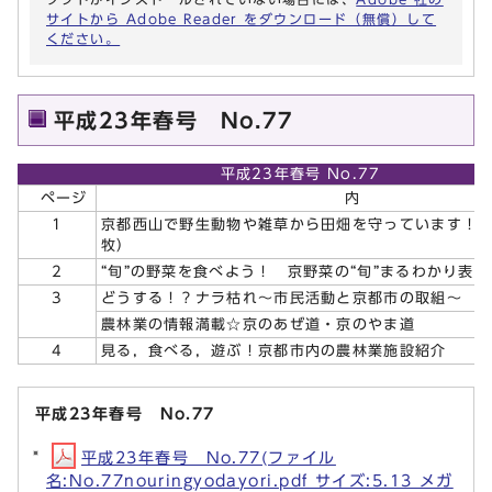
サイトから Adobe Reader をダウンロード（無償）して
ください。
平成23年春号 No.77
平成23年春号 No.77
ページ
内 
1
京都西山で野生動物や雑草から田畑を守っています！
牧）
2
“旬”の野菜を食べよう！ 京野菜の“旬”まるわかり表
3
どうする！？ナラ枯れ～市民活動と京都市の取組～
農林業の情報満載☆京のあぜ道・京のやま道
4
見る，食べる，遊ぶ！京都市内の農林業施設紹介
平成23年春号 No.77
平成23年春号 No.77(ファイル
名:No.77nouringyodayori.pdf サイズ:5.13 メガ