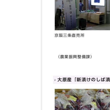
京阪三条直売所
（農業振興整備課）
大原産「新漬けのしば