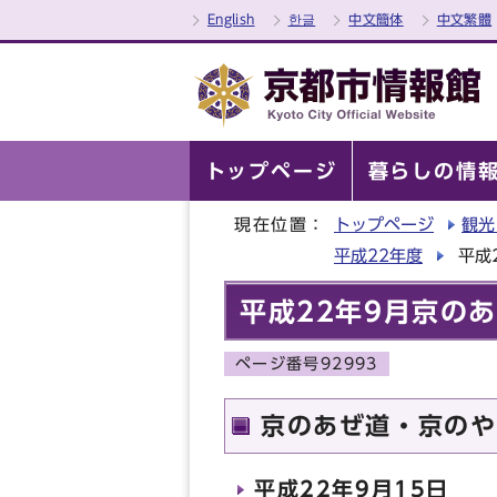
English
한글
中文簡体
中文繁體
トップページ
暮らしの情
現在位置：
トップページ
観光
平成22年度
平成
平成22年9月京の
ページ番号92993
京のあぜ道・京のや
平成22年9月15日