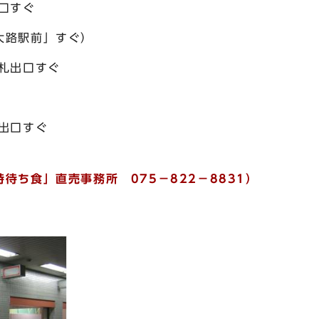
口すぐ
大路駅前」すぐ）
札出口すぐ
出口すぐ
待ち食」直売事務所 075－822－8831）