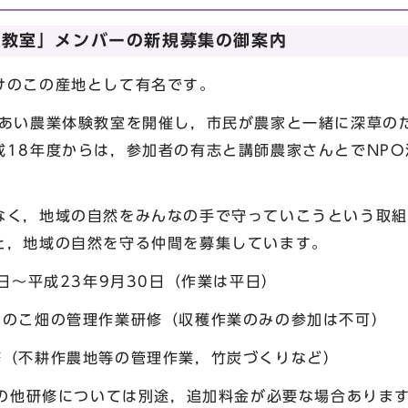
験教室」メンバーの新規募集の御案内
のこの産地として有名です。
あい農業体験教室を開催し，市民が農家と一緒に深草の
成18年度からは，参加者の有志と講師農家さんとでNP
く，地域の自然をみんなの手で守っていこうという取組
と，地域の自然を守る仲間を募集しています。
3日～平成23年9月30日（作業は平日）
けのこ畑の管理作業研修（収穫作業のみの参加は不可）
耕作農地等の管理作業，竹炭づくりなど）
（その他研修については別途，追加料金が必要な場合ありま