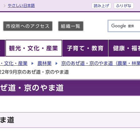
やさしい日本語
読み上げ
ふりがな
市役所へのアクセス
組織一覧
報
観光・文化・産業
子育て・教育
健康・福
・文化・産業
農林業
京のあぜ道・京のやま道（農業・林
22年9月京のあぜ道・京のやま道
あぜ道・京のやま道
ま道