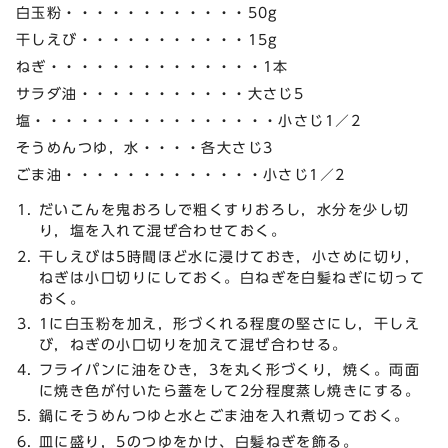
白玉粉・・・・・・・・・・・・50g
干しえび・・・・・・・・・・・15g
ねぎ・・・・・・・・・・・・・・1本
サラダ油・・・・・・・・・・・大さじ5
塩・・・・・・・・・・・・・・・・小さじ1／2
そうめんつゆ，水・・・・各大さじ3
ごま油・・・・・・・・・・・・・小さじ1／2
だいこんを鬼おろしで粗くすりおろし，水分を少し切
り，塩を入れて混ぜ合わせておく。
干しえびは5時間ほど水に浸けておき，小さめに切り，
ねぎは小口切りにしておく。白ねぎを白髪ねぎに切って
おく。
1に白玉粉を加え，形づくれる程度の堅さにし，干しえ
び，ねぎの小口切りを加えて混ぜ合わせる。
フライパンに油をひき，3を丸く形づくり，焼く。両面
に焼き色が付いたら蓋をして2分程度蒸し焼きにする。
鍋にそうめんつゆと水とごま油を入れ煮切っておく。
皿に盛り，5のつゆをかけ、白髪ねぎを飾る。