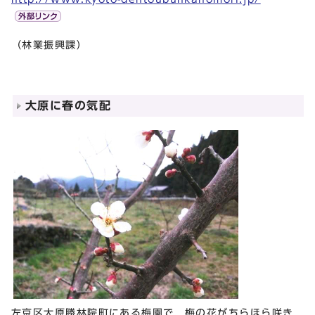
（林業振興課）
大原に春の気配
左京区大原勝林院町にある梅園で，梅の花がちらほら咲き