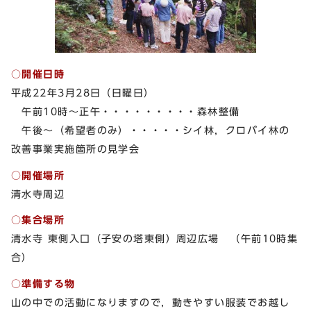
○開催日時
平成22年3月28日（日曜日）
午前10時～正午・・・・・・・・・森林整備
午後～（希望者のみ）・・・・・シイ林，クロバイ林の
改善事業実施箇所の見学会
○開催場所
清水寺周辺
○集合場所
清水寺 東側入口（子安の塔東側）周辺広場 （午前10時集
合）
○準備する物
山の中での活動になりますので，動きやすい服装でお越し