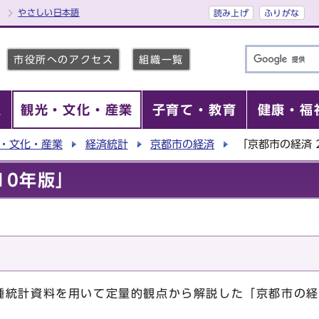
やさしい日本語
読み上げ
ふりがな
市役所へのアクセス
組織一覧
報
観光・文化・産業
子育て・教育
健康・福
・文化・産業
経済統計
京都市の経済
「京都市の経済 
10年版」
種統計資料を用いて定量的観点から解説した「京都市の経