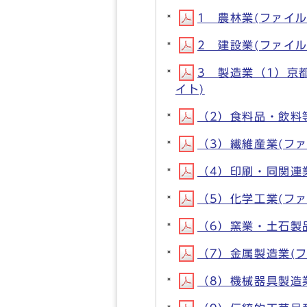
1 農林業(ファイル名:
2 建設業(ファイル名:
3 製造業（1）京都市
イト)
（2）食料品・飲料等製造
（3）繊維産業(ファイル
（4）印刷・同関連業(フ
（5）化学工業(ファイル
（6）窯業・土石製品製
（7）金属製造業(ファイ
（8）機械器具製造業(フ