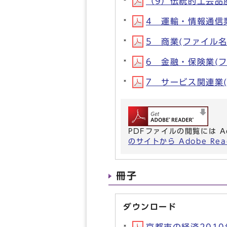
（9）伝統的工芸品産業(
4 運輸・情報通信業(フ
5 商業(ファイル名:2
6 金融・保険業(ファイ
7 サービス関連業(ファ
PDFファイルの閲覧には A
のサイトから Adobe R
冊子
ダウンロード