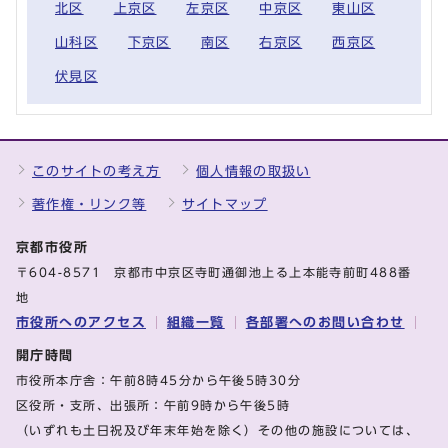
北区
上京区
左京区
中京区
東山区
山科区
下京区
南区
右京区
西京区
伏見区
このサイトの考え方
個人情報の取扱い
著作権・リンク等
サイトマップ
京都市役所
〒604-8571 京都市中京区寺町通御池上る上本能寺前町488番
地
市役所へのアクセス
組織一覧
各部署へのお問い合わせ
開庁時間
市役所本庁舎：午前8時45分から午後5時30分
区役所・支所、出張所：午前9時から午後5時
（いずれも土日祝及び年末年始を除く）その他の施設については、