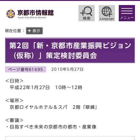
toggle
navigat
メニュー
現在位置：
表示
第2回「新・京都市産業振興ビジョン
（仮称）」策定検討委員会
2010年5月27日
ページ番号81695
＜日時＞
平成22年1月27日 10時～12時
＜場所＞
京都ロイヤルホテル＆スパ 2階「翠峰」
＜審議＞
・目指すべき未来の京都市の都市・産業像