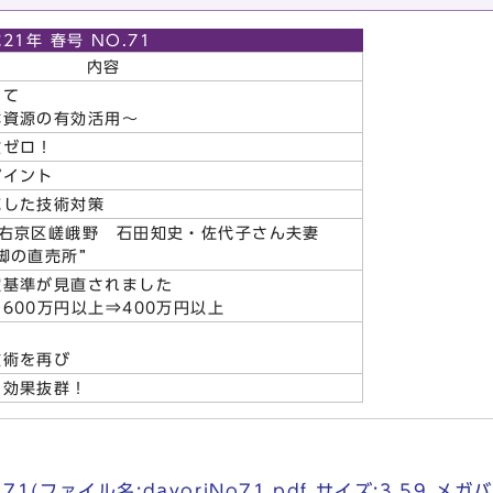
21年 春号 NO.71
内容
して
林資源の有効活用～
故ゼロ！
ポイント
応した技術対策
 右京区嵯峨野 石田知史・佐代子さん夫妻
脚の直売所”
定基準が見直されました
600万円以上⇒400万円以上
り
技術を再び
に効果抜群！
71(ファイル名:dayoriNo71.pdf サイズ:3.59 メガ