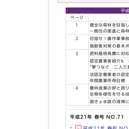
平成
ページ
1
健全な森林を目指
～間伐の推進と森
2
目指せ！農作業事
鳥獣害対策の基本
3
肥料価格高騰に対
認定農業者紹介6
“夢つなぐ 二人三
法認定農業者の認
年間農業所得目標 
4
農林漁業の絆と誇
生物多様性を守る
暗きょ水路の清掃
平成21年 春号 NO.71
平成21年 春号 NO.