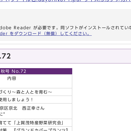
dobe Reader が必要です。同ソフトがインストールされて
eader をダウンロード（無償）してください。
.72
秋号 No.72
内容
づくり～森と人とを育む～
使用しましょう！
右京区京北 西正幸さん
に”
育てて「上賀茂特産野菜研究会」
対策 【グランドカバープランツ】