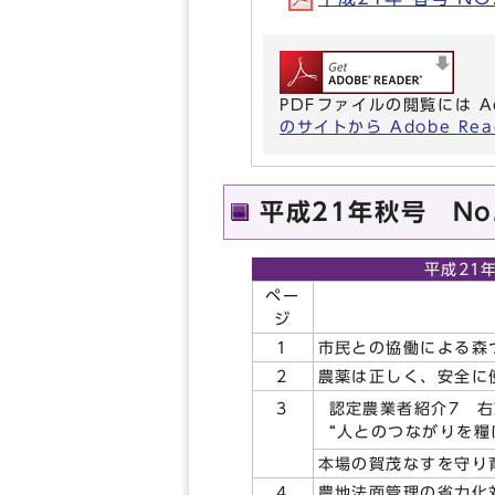
PDFファイルの閲覧には A
のサイトから Adobe R
平成21年秋号 No
平成21年
ペー
ジ
1
市民との協働による森
2
農薬は正しく、安全に
認定農業者紹介7 
3
“人とのつながりを糧
本場の賀茂なすを守り
4
農地法面管理の省力化