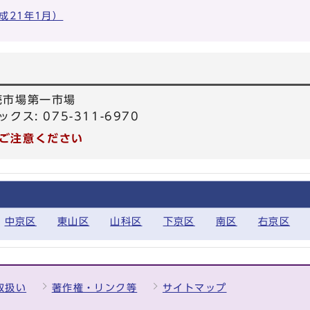
成21年1月）
売市場第一市場
ックス: 075-311-6970
ご注意ください
中京区
東山区
山科区
下京区
南区
右京区
取扱い
著作権・リンク等
サイトマップ