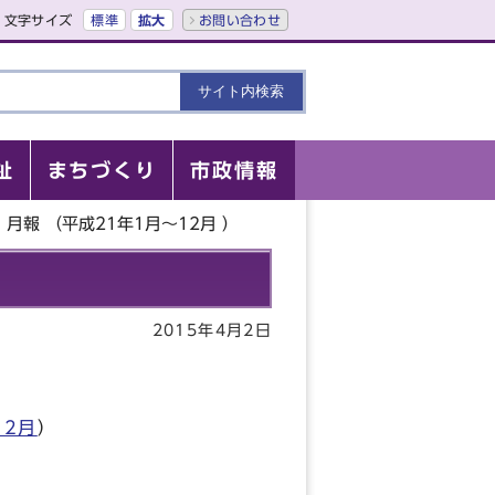
文字サイズ
標準
拡大
お問い合わせ
祉
まちづくり
市政情報
月報 （平成21年1月～12月 ）
2015年4月2日
12月
）