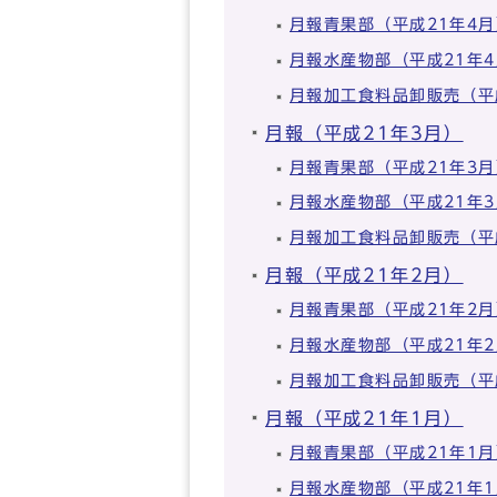
月報青果部（平成21年4月
月報水産物部（平成21年
月報加工食料品卸販売（平
月報（平成21年3月）
月報青果部（平成21年3月
月報水産物部（平成21年
月報加工食料品卸販売（平
月報（平成21年2月）
月報青果部（平成21年2月
月報水産物部（平成21年
月報加工食料品卸販売（平
月報（平成21年1月）
月報青果部（平成21年1月
月報水産物部（平成21年