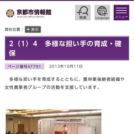
toggle
navigat
メニュー
現在位置：
表示
2（1）4 多様な担い手の育成・確
保
2013年10月11日
ページ番号47791
多様な担い手を育成するとともに，農林業後継者組織や
女性農業者グループの活動を支援しています。