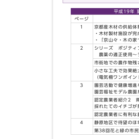
平成19年 
ページ
1
京都産木材の供給体
・木材製材施設が完
・「京山々・木の家
2
シリーズ ポジティ
農薬の適正使用～
市街地での農作物残
小さな工夫で効果絶
（電気柵ワンポイン
3
園芸活動で健康増進
園芸福祉モデル農園
認定農業者紹介2 
採れたてのイチゴが
認定農業者に有利な
4
静原地区で待望のほ
第38回花と緑の市