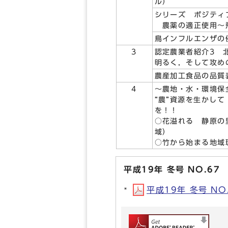
ル）
シリーズ ポジティ
農薬の適正使用～
鳥インフルエンザの
3
認定農業者紹介3 
明るく，そして攻め
農産加工食品の品質
4
～農地・水・環境保
“農”資源を生かして
を！！
○花溢れる 静原の
域）
○竹から始まる地域
平成19年 冬号 NO.67
平成19年 冬号 NO.