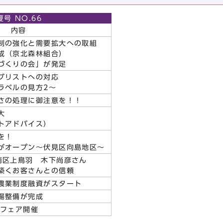
夏号 NO.66
内容
制の強化と需要拡大への取組
成（京北森林組合）
づくりの会」が発足
ブリストへの対応
ラベルの見方2～
さの処理に御注意を！！
大
トアドバイス）
を！
がオープン～伏見区向島地区～
南区上鳥羽 木下尚彦さん
築くお客さんとの信頼
農業制度融資がスタート
場整備が完成
民フェア開催