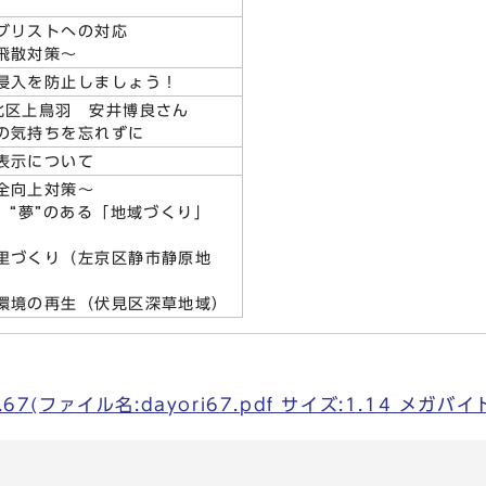
ブリストへの対応
飛散対策～
侵入を防止しましょう！
北区上鳥羽 安井博良さん
の気持ちを忘れずに
表示について
全向上対策～
 “夢”のある「地域づくり」
里づくり（左京区静市静原地
環境の再生（伏見区深草地域）
67(ファイル名:dayori67.pdf サイズ:1.14 メガバイ