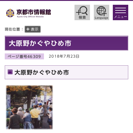
toggle
navigat
メニュー
現在位置：
表示
大原野かぐやひめ市
2018年7月23日
ページ番号46309
大原野かぐやひめ市