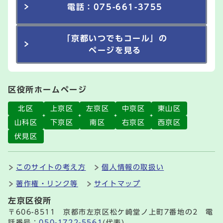
電話：075-661-3755
「京都いつでもコール」の
ページを見る
区役所ホームページ
北区
上京区
左京区
中京区
東山区
山科区
下京区
南区
右京区
西京区
伏見区
このサイトの考え方
個人情報の取扱い
著作権・リンク等
サイトマップ
左京区役所
〒606-8511 京都市左京区松ケ崎堂ノ上町7番地の2 電
話番号：
050-1722-5561
(代表)