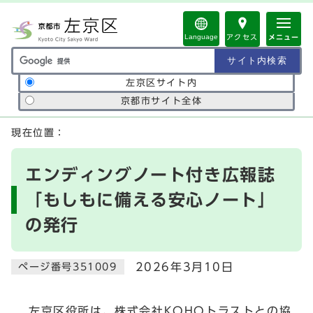
ページの先頭です
Language
アクセス
メニュー
サイト内検索の範囲
左京区サイト内
京都市サイト全体
ここから本文です
現在位置：
エンディングノート付き広報誌
「もしもに備える安心ノート」
の発行
2026年3月10日
ページ番号351009
左京区役所は、株式会社KOHOトラストとの協