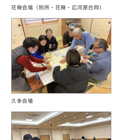
花脊会場（別所・花脊・広河原合同）
久多会場