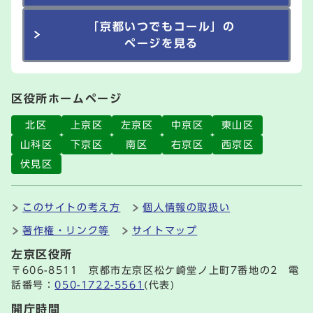
「京都いつでもコール」の
ページを見る
区役所ホームページ
北区
上京区
左京区
中京区
東山区
山科区
下京区
南区
右京区
西京区
伏見区
このサイトの考え方
個人情報の取扱い
著作権・リンク等
サイトマップ
左京区役所
〒606-8511 京都市左京区松ケ崎堂ノ上町7番地の2 電
話番号：
050-1722-5561
(代表)
開庁時間