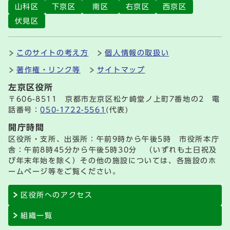
山科区
下京区
南区
右京区
西京区
伏見区
このサイトの考え方
個人情報の取扱い
著作権・リンク等
サイトマップ
左京区役所
〒606-8511 京都市左京区松ケ崎堂ノ上町7番地の2 電
話番号：
050-1722-5561
(代表)
開庁時間
区役所・支所、出張所：午前9時から午後5時 市役所本庁
舎：午前8時45分から午後5時30分 （いずれも土日祝及
び年末年始を除く）その他の施設については、各施設のホ
ームページ等をご覧ください。
区役所へのアクセス
組織一覧