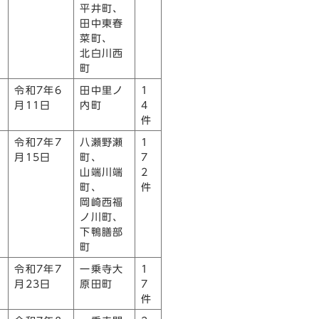
平井町、
田中東春
菜町、
北白川西
町
令和7年6
田中里ノ
1
月11日
内町
4
件
令和7年7
八瀬野瀬
1
月15日
町、
7
山端川端
2
町、
件
岡崎西福
ノ川町、
下鴨膳部
町
令和7年7
一乗寺大
1
月23日
原田町
7
件