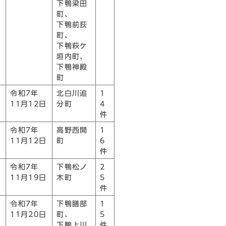
下鴨梁田
町、
下鴨前荻
町、
下鴨萩ケ
垣内町、
下鴨神殿
町
令和7年
北白川追
1
11月12日
分町
4
件
令和7年
高野西開
1
11月12日
町
6
件
令和7年
下鴨松ノ
2
11月19日
木町
5
件
令和7年
下鴨膳部
1
11月20日
町、
5
下鴨上川
件