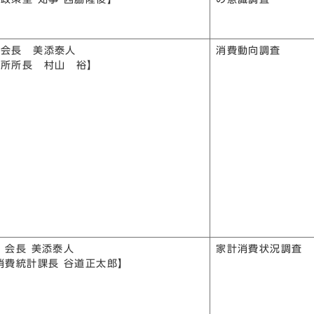
ー会長 美添泰人
消費動向調査
究所所長 村山 裕】
 会長 美添泰人
家計消費状況調査
消費統計課長 谷道正太郎】