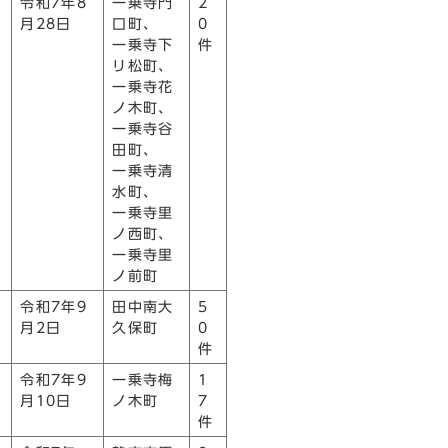
令和7年8
一乗寺門
2
月28日
口町、
0
一乗寺下
件
リ松町、
一乗寺花
ノ木町、
一乗寺谷
田町、
一乗寺清
水町、
一乗寺里
ノ西町、
一乗寺里
ノ前町
令和7年9
田中南大
5
月2日
久保町
0
件
令和7年9
一乗寺梅
1
月10日
ノ木町
7
件