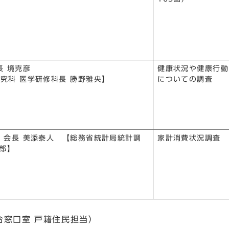
長 境克彦
健康状況や健康行動
究科 医学研修科長 勝野雅央】
についての調査
 会長 美添泰人 【総務省統計局統計調
家計消費状況調査
太郎】
合窓口室 戸籍住民担当）