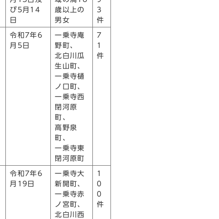
び5月14
歳以上の
3
日
男女
件
令和7年6
一乗寺庵
7
月5日
野町、
1
北白川瓜
件
生山町、
一乗寺樋
ノ口町、
一乗寺西
閉河原
町、
高野泉
町、
一乗寺東
閉河原町
令和7年6
一乗寺大
1
月19日
新開町、
0
一乗寺赤
0
ノ宮町、
件
北白川西