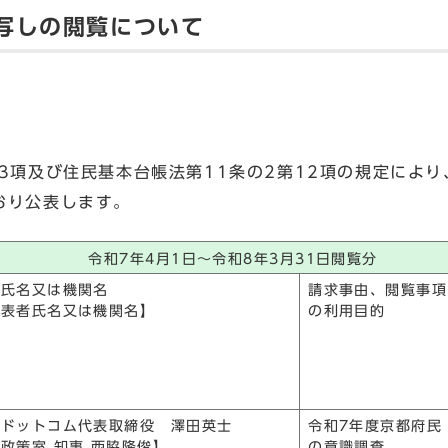
写しの閲覧について
3項及び住民基本台帳法第11条の2第12項の規定によ
おり公表します。
令和7年4月1日～令和8年3月31日閲覧分
者氏名又は機関名
請求事由、閲覧事項
代表者氏名又は機関名】
の利用目的
・ドットコム代表取締役 澤田英士
令和7年度京都府民
政策室 知事 西脇隆俊】
の意識調査