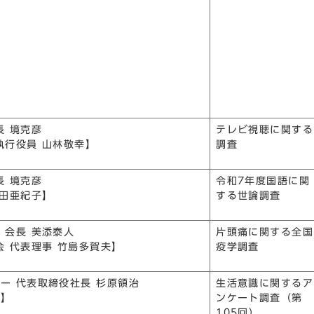
長 境克彦
テレビ視聴に関する
執行役員 山林敬幸】
調査
長 境克彦
令和7年度国語に関
山田亜紀子】
する世論調査
 会長 美添泰人
片頭痛に関する全国
会 代表理事 竹島多賀夫】
疫学調査
ー 代表取締役社長 杉原領治
生活意識に関するア
男】
ンケート調査（第
105回）