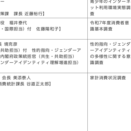
ター
青少年のインターネ
ット利用環境実態調
策課 課長 近藤裕行】
査
締役 福井泰代
令和7年度消費者意
究・国際担当）付 佐藤陽和子】
識基本調査
長 境克彦
性的指向・ジェンダ
・共助担当）付 性的指向・ジェンダーア
ーアイデンティティ
当内閣府政策統括官（共生・共助担当）
の多様性に関する意
ェンダーアイデンティティ理解増進担当）
識調査
 会長 美添泰人
家計消費状況調査
消費統計課長 谷道正太郎】