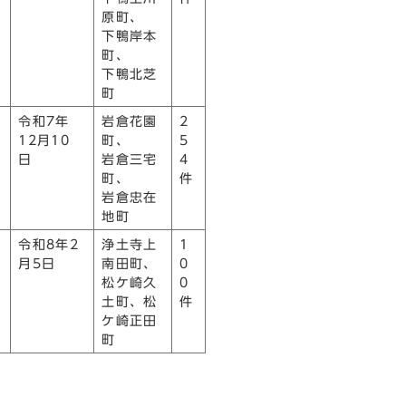
原町、
下鴨岸本
町、
下鴨北芝
町
令和7年
岩倉花園
2
12月10
町、
5
日
岩倉三宅
4
町、
件
岩倉忠在
地町
令和8年2
浄土寺上
1
月5日
南田町、
0
松ケ崎久
0
土町、松
件
ケ崎正田
町