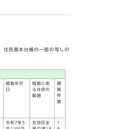
り、住民基本台帳の一部の写しの
閲覧年月
閲覧に係
閲
日
る住民の
覧
範囲
件
数
令和7年5
左京区全
1
月13日及
域の満18
9