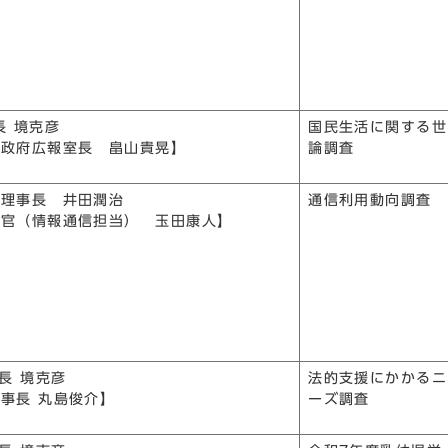
長 境克彦
国民生活に関する世
室政府広報室長 畠山貴晃】
論調査
 理事長 井田潤治
通信利用動向調査
議官（情報通信担当） 玉田康人】
会長 境克彦
法的支援にかかるニ
事長 丸島俊介】
ーズ調査