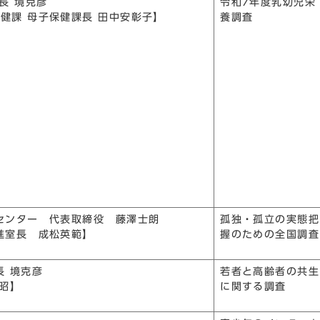
会長 境克彦
令和7年度乳幼児栄
健課 母子保健課長 田中安彰子】
養調査
センター 代表取締役 藤澤士朗
孤独・孤立の実態把
進室長 成松英範】
握のための全国調査
長 境克彦
若者と高齢者の共生
浩昭】
に関する調査