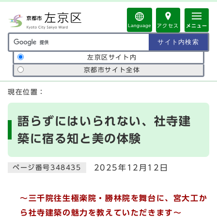
ページの先頭です
Language
アクセス
メニュー
サイト内検索の範囲
左京区サイト内
京都市サイト全体
ここから本文です
現在位置：
語らずにはいられない、社寺建
築に宿る知と美の体験
2025年12月12日
ページ番号348435
～三千院往生極楽院・勝林院を舞台に、宮大工か
ら社寺建築の魅力を教えていただきます～