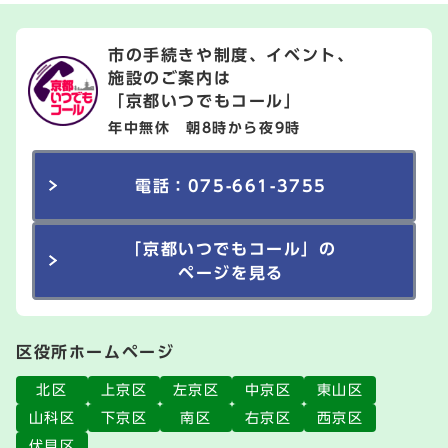
市の手続きや制度、イベント、
施設のご案内は
「京都いつでもコール」
年中無休 朝8時から夜9時
電話：075-661-3755
「京都いつでもコール」の
ページを見る
区役所ホームページ
北区
上京区
左京区
中京区
東山区
山科区
下京区
南区
右京区
西京区
伏見区