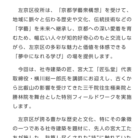
左京区役所は、「京都学藝衆構想」を受けて、
地域に脈々と伝わる歴史や文化、伝統技術などの
「学藝」を未来へ継承し、京都への深い愛着を育
むため、幅広い人々が知的好奇心のもと交流しな
がら、左京区の多彩な魅力と価値を体感できる
「夢中になれる学び」の場を提供します。
今回は、社寺建築の匠、宮大工「匠弘堂」代表
取締役・横川総一郎氏を講師にお迎えし、古くか
ら比叡山の影響を受けてきた三千院往生極楽院と
勝林院を舞台とした特別フィールドワークを実施
します。
左京区が誇る豊かな歴史と文化、特にその象徴
の一つである社寺建築を題材に、先人の宮大工た
ちが施した、計算し尽くされた“技”に触れていた