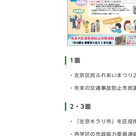
1面
・左京区民ふれあいまつり2
・年末の交通事故防止市民
2・3面
・「左京キラり市」を区役
・各学区の市政協力委員連