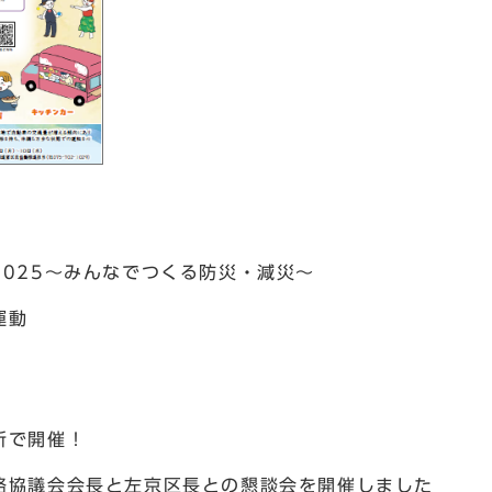
025～みんなでつくる防災・減災～
運動
所で開催！
絡協議会会長と左京区長との懇談会を開催しました