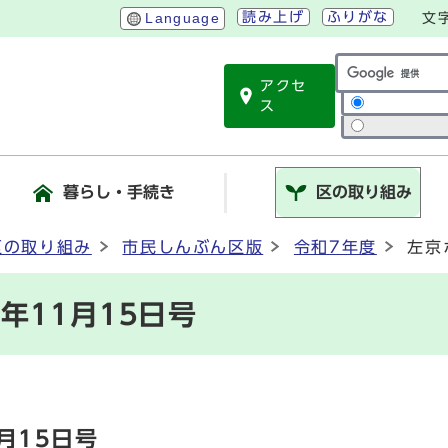
読み上げ
ふりがな
Language
文
アクセ
サイト内検索
ス
暮らし・手続き
区の取り組み
区の取り組み
市民しんぶん区版
令和7年度
左京
年11月15日号
月15日号